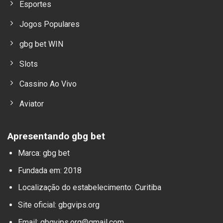
Esportes
Jogos Populares
gbg bet WIN
Slots
Cassino Ao Vivo
Aviator
Apresentando gbg bet
Marca: gbg bet
Fundada em: 2018
Localização do estabelecimento: Curitiba
Site oficial: gbgvips.org
Email:
gbgvips.org@gmail.com