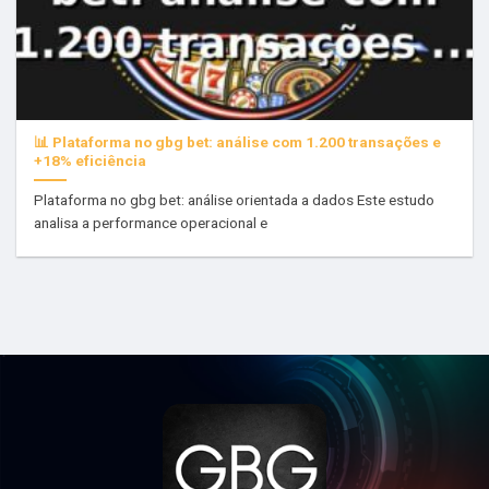
📊 Plataforma no gbg bet: análise com 1.200 transações e
+18% eficiência
Plataforma no gbg bet: análise orientada a dados Este estudo
analisa a performance operacional e