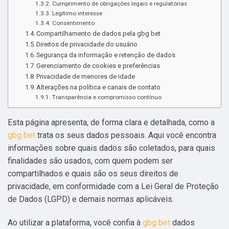
Cumprimento de obrigações legais e regulatórias
Legítimo interesse
Consentimento
Compartilhamento de dados pela gbg bet
Direitos de privacidade do usuário
Segurança da informação e retenção de dados
Gerenciamento de cookies e preferências
Privacidade de menores de idade
Alterações na política e canais de contato
Transparência e compromisso contínuo
Esta página apresenta, de forma clara e detalhada, como a
gbg bet
trata os seus dados pessoais. Aqui você encontra
informações sobre quais dados são coletados, para quais
finalidades são usados, com quem podem ser
compartilhados e quais são os seus direitos de
privacidade, em conformidade com a Lei Geral de Proteção
de Dados (LGPD) e demais normas aplicáveis.
Ao utilizar a plataforma, você confia à
gbg bet
dados