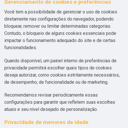
Gerenciamento de cookies e preferências
Você tem a possibilidade de gerenciar o uso de cookies
diretamente nas configurações do navegador, podendo
bloquear, remover ou limitar determinadas categorias.
Contudo, o bloqueio de alguns cookies essenciais pode
impactar o funcionamento adequado do site e de certas
funcionalidades.
Quando disponível, um painel interno de preferências de
privacidade permitirá escolher quais tipos de cookies
deseja autorizar, como cookies estritamente necessários,
de desempenho, de funcionalidade ou de marketing.
Recomendamos revisar periodicamente essas
configurações para garantir que refletem suas escolhas
atuais e seu nível desejado de personalização.
Privacidade de menores de idade