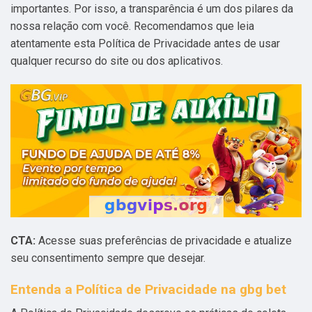
importantes. Por isso, a transparência é um dos pilares da
nossa relação com você. Recomendamos que leia
atentamente esta Política de Privacidade antes de usar
qualquer recurso do site ou dos aplicativos.
CTA:
Acesse suas preferências de privacidade e atualize
seu consentimento sempre que desejar.
Entenda a Política de Privacidade na gbg bet