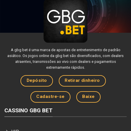
A gbg bet é uma marca de apostas de entretenimento de padrão
asiático. Os jogos online da gbg bet são diversificados, com dealers
atraentes, transmissões ao vivo com dealers e pagamentos
extremamente rápidos.
Depósito
Retirar dinheiro
Cadastre-se
Baixe
CASSINO GBG BET