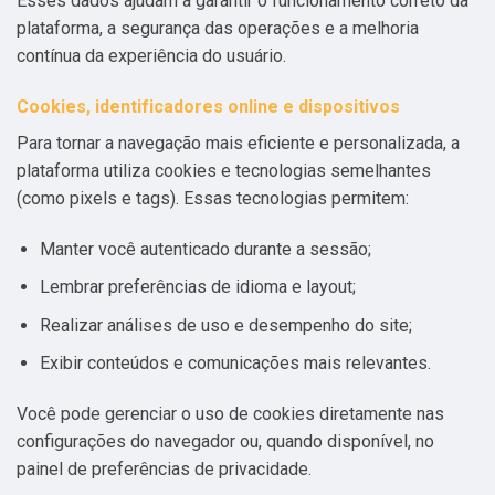
Esses dados ajudam a garantir o funcionamento correto da
plataforma, a segurança das operações e a melhoria
contínua da experiência do usuário.
Cookies, identificadores online e dispositivos
Para tornar a navegação mais eficiente e personalizada, a
plataforma utiliza cookies e tecnologias semelhantes
(como pixels e tags). Essas tecnologias permitem:
Manter você autenticado durante a sessão;
Lembrar preferências de idioma e layout;
Realizar análises de uso e desempenho do site;
Exibir conteúdos e comunicações mais relevantes.
Você pode gerenciar o uso de cookies diretamente nas
configurações do navegador ou, quando disponível, no
painel de preferências de privacidade.