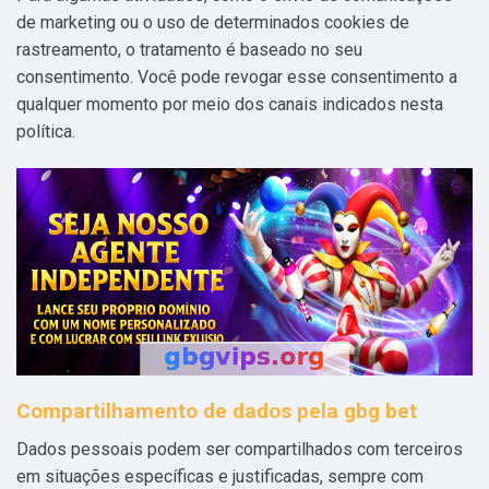
de marketing ou o uso de determinados cookies de
rastreamento, o tratamento é baseado no seu
consentimento. Você pode revogar esse consentimento a
qualquer momento por meio dos canais indicados nesta
política.
Compartilhamento de dados pela gbg bet
Dados pessoais podem ser compartilhados com terceiros
em situações específicas e justificadas, sempre com