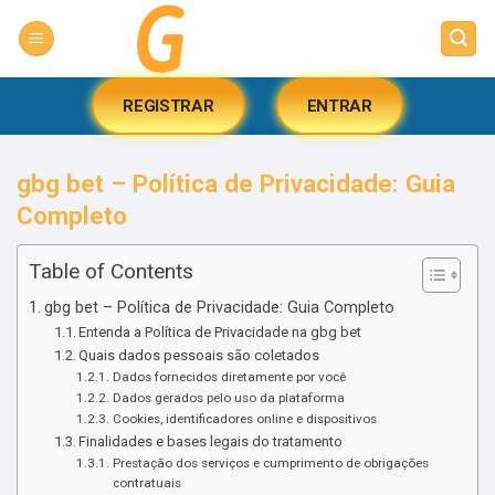
Skip
to
content
REGISTRAR
ENTRAR
gbg bet – Política de Privacidade: Guia
Completo
Table of Contents
gbg bet – Política de Privacidade: Guia Completo
Entenda a Política de Privacidade na gbg bet
Quais dados pessoais são coletados
Dados fornecidos diretamente por você
Dados gerados pelo uso da plataforma
Cookies, identificadores online e dispositivos
Finalidades e bases legais do tratamento
Prestação dos serviços e cumprimento de obrigações
contratuais