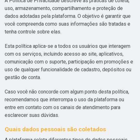
A Política de Privacidade descreve as práticas de coleta,
uso, armazenamento, compartilhamento e proteção de
dados adotadas pela plataforma. O objetivo é garantir que
você compreenda como suas informações são tratadas e
tenha controle sobre elas.
Esta política aplica-se a todos os usuários que interagem
com os serviços, incluindo acesso ao site, aplicativos,
comunicação com o suporte, participação em promoções e
uso de qualquer funcionalidade de cadastro, depósitos ou
gestão de conta.
Caso você não concorde com algum ponto desta política,
recomendamos que interrompa o uso da plataforma ou
entre em contato com os canais de atendimento para
esclarecer suas dúvidas.
Quais dados pessoais são coletados
A plataforma coleta diferentes tipos de dados pessoais,